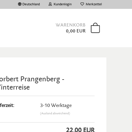
Deutschland
Kundenlogin
Merkzettel
WARENKORB
0,00 EUR
orbert Prangenberg -
interreise
 erstellen
ort vergessen?
ferzeit:
3-10 Werktage
(Ausland abweichend)
22,00 EUR