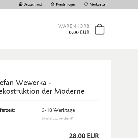
Deutschland
Kundenlogin
Merkzettel
WARENKORB
0,00 EUR
tefan Wewerka -
ekostruktion der Moderne
 erstellen
ort vergessen?
ferzeit:
3-10 Werktage
(Ausland abweichend)
28,00 EUR